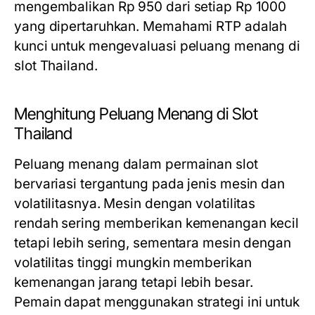
mengembalikan Rp 950 dari setiap Rp 1000
yang dipertaruhkan. Memahami RTP adalah
kunci untuk mengevaluasi peluang menang di
slot Thailand.
Menghitung Peluang Menang di Slot
Thailand
Peluang menang dalam permainan slot
bervariasi tergantung pada jenis mesin dan
volatilitasnya. Mesin dengan volatilitas
rendah sering memberikan kemenangan kecil
tetapi lebih sering, sementara mesin dengan
volatilitas tinggi mungkin memberikan
kemenangan jarang tetapi lebih besar.
Pemain dapat menggunakan strategi ini untuk