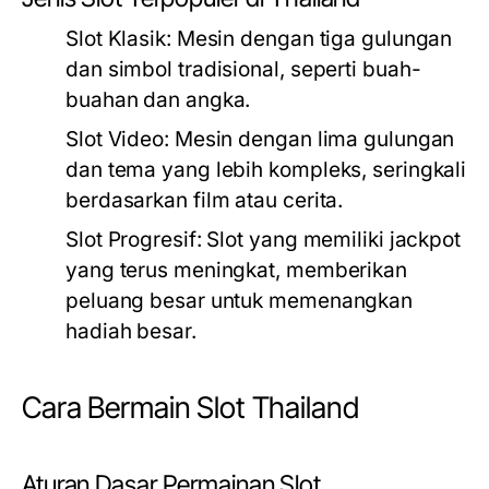
Slot Klasik:
Mesin dengan tiga gulungan
dan simbol tradisional, seperti buah-
buahan dan angka.
Slot Video:
Mesin dengan lima gulungan
dan tema yang lebih kompleks, seringkali
berdasarkan film atau cerita.
Slot Progresif:
Slot yang memiliki jackpot
yang terus meningkat, memberikan
peluang besar untuk memenangkan
hadiah besar.
Cara Bermain Slot Thailand
Aturan Dasar Permainan Slot