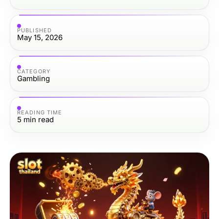
PUBLISHED
May 15, 2026
CATEGORY
Gambling
READING TIME
5
min read