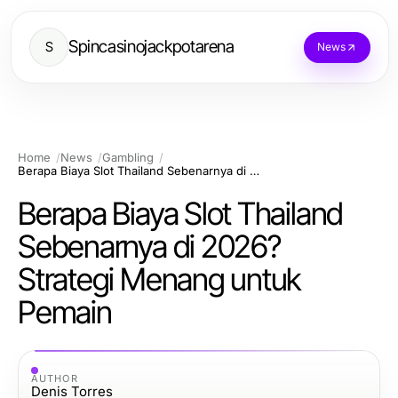
Spincasinojackpotarena
S
News
Home
News
Gambling
Berapa Biaya Slot Thailand Sebenarnya di 2026? Strategi Menang untuk Pemain
Berapa Biaya Slot Thailand
Sebenarnya di 2026?
Strategi Menang untuk
Pemain
AUTHOR
Denis Torres