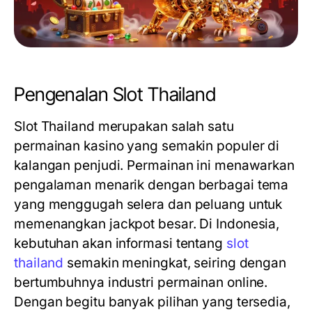
Pengenalan Slot Thailand
Slot Thailand merupakan salah satu
permainan kasino yang semakin populer di
kalangan penjudi. Permainan ini menawarkan
pengalaman menarik dengan berbagai tema
yang menggugah selera dan peluang untuk
memenangkan jackpot besar. Di Indonesia,
kebutuhan akan informasi tentang
slot
thailand
semakin meningkat, seiring dengan
bertumbuhnya industri permainan online.
Dengan begitu banyak pilihan yang tersedia,