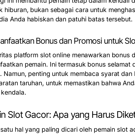
egi ini membantu pemain tetap dalam kendali
k hiburan, bukan sebagai cara untuk menghas
dia Anda habiskan dan patuhi batas tersebut.
nfaatkan Bonus dan Promosi untuk Slo
itas platform slot online menawarkan bonus 
faatkan pemain. Ini termasuk bonus selamat d
ti. Namun, penting untuk membaca syarat dan
aratan taruhan, untuk memastikan bahwa An
 kendala.
n Slot Gacor: Apa yang Harus Dike
 satu hal yang paling dicari oleh pemain slot 