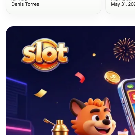
Denis Torres
May 31, 20