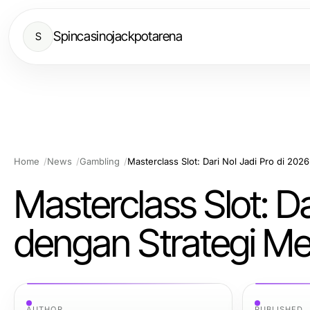
Spincasinojackpotarena
S
Home
News
Gambling
Masterclass Slot: Da
dengan Strategi M
AUTHOR
PUBLISHED