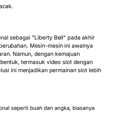
 acak.
al sebagai "Liberty Bell" pada akhir
 perubahan. Mesin-mesin ini awalnya
yaran. Namun, dengan kemajuan
i bentuk, termasuk video slot dengan
lusi ini menjadikan permainan slot lebih
onal seperti buah dan angka, biasanya