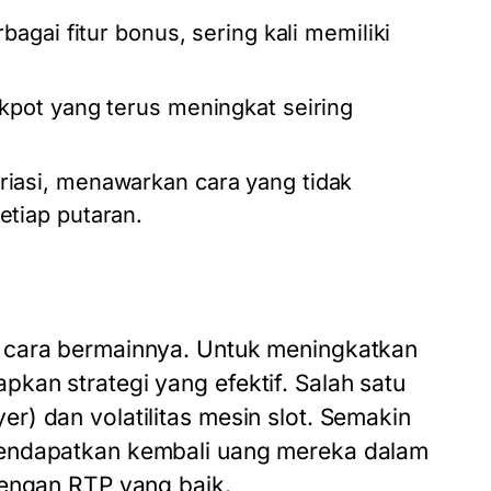
agai fitur bonus, sering kali memiliki
pot yang terus meningkat seiring
iasi, menawarkan cara yang tidak
tiap putaran.
a cara bermainnya. Untuk meningkatkan
kan strategi yang efektif. Salah satu
r) dan volatilitas mesin slot. Semakin
mendapatkan kembali uang mereka dalam
dengan RTP yang baik.