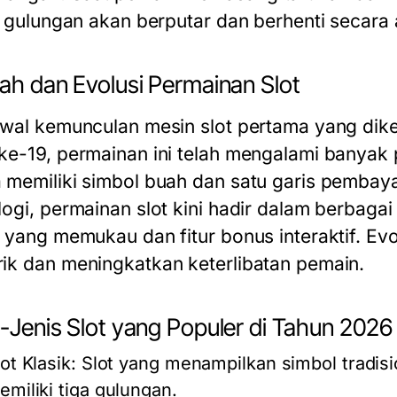
', gulungan akan berputar dan berhenti secara
rah dan Evolusi Permainan Slot
awal kemunculan mesin slot pertama yang diken
ke-19, permainan ini telah mengalami banyak
 memiliki simbol buah dan satu garis pemba
logi, permainan slot kini hadir dalam berbaga
k yang memukau dan fitur bonus interaktif. Evo
ik dan meningkatkan keterlibatan pemain.
s-Jenis Slot yang Populer di Tahun 2026
ot Klasik:
Slot yang menampilkan simbol tradisi
emiliki tiga gulungan.