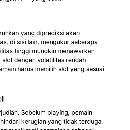
aruhkan yang diprediksi akan
as, di sisi lain, mengukur seberapa
ilitas tinggi mungkin menawarkan
slot dengan volatilitas rendah
main harus memilih slot yang sesuai
ll
judian. Sebelum playing, pemain
ndari kerugian yang tidak terduga.