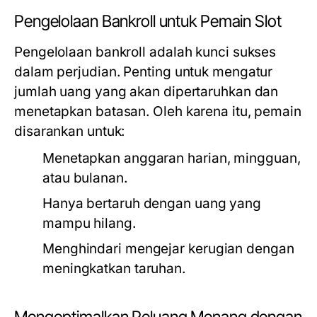
Pengelolaan Bankroll untuk Pemain Slot
Pengelolaan bankroll adalah kunci sukses
dalam perjudian. Penting untuk mengatur
jumlah uang yang akan dipertaruhkan dan
menetapkan batasan. Oleh karena itu, pemain
disarankan untuk:
Menetapkan anggaran harian, mingguan,
atau bulanan.
Hanya bertaruh dengan uang yang
mampu hilang.
Menghindari mengejar kerugian dengan
meningkatkan taruhan.