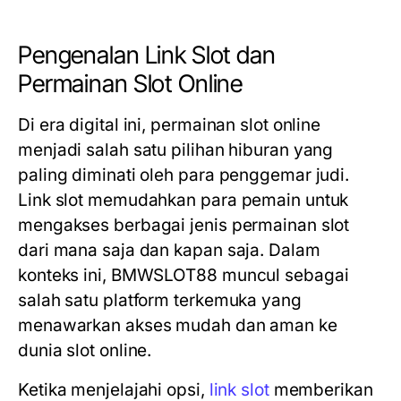
Pengenalan Link Slot dan
Permainan Slot Online
Di era digital ini, permainan slot online
menjadi salah satu pilihan hiburan yang
paling diminati oleh para penggemar judi.
Link slot memudahkan para pemain untuk
mengakses berbagai jenis permainan slot
dari mana saja dan kapan saja. Dalam
konteks ini, BMWSLOT88 muncul sebagai
salah satu platform terkemuka yang
menawarkan akses mudah dan aman ke
dunia slot online.
Ketika menjelajahi opsi,
link slot
memberikan