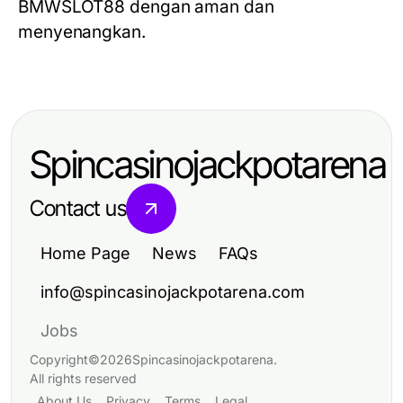
BMWSLOT88 dengan aman dan
menyenangkan.
Spincasinojackpotarena
Contact us
Home Page
News
FAQs
info@spincasinojackpotarena.com
Jobs
Copyright
©
2026
Spincasinojackpotarena
.
All rights reserved
About Us
Privacy
Terms
Legal