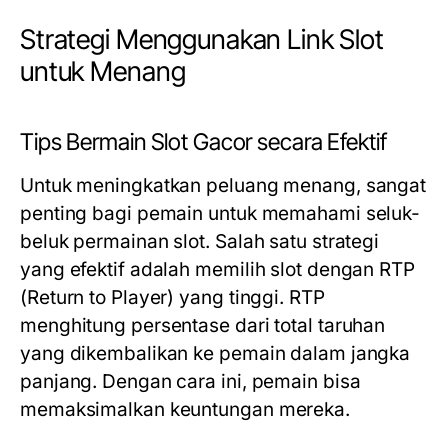
Strategi Menggunakan Link Slot
untuk Menang
Tips Bermain Slot Gacor secara Efektif
Untuk meningkatkan peluang menang, sangat
penting bagi pemain untuk memahami seluk-
beluk permainan slot. Salah satu strategi
yang efektif adalah memilih slot dengan RTP
(Return to Player) yang tinggi. RTP
menghitung persentase dari total taruhan
yang dikembalikan ke pemain dalam jangka
panjang. Dengan cara ini, pemain bisa
memaksimalkan keuntungan mereka.