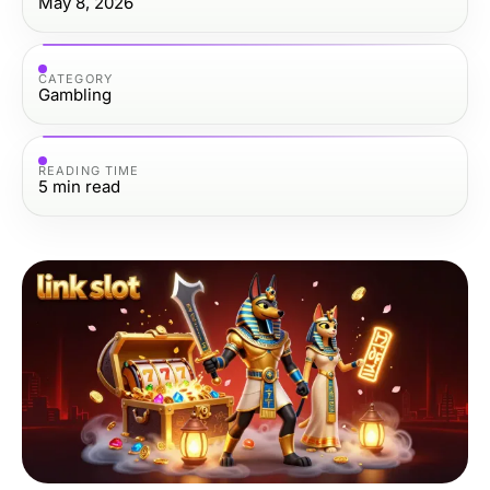
May 8, 2026
CATEGORY
Gambling
READING TIME
5
min read